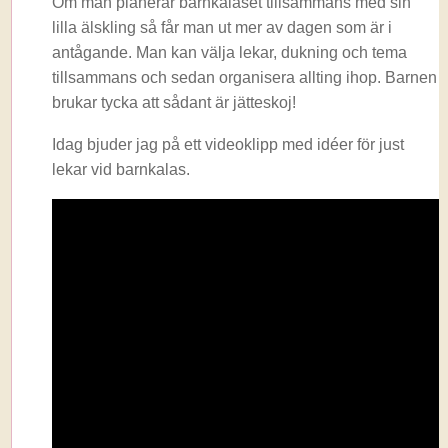
Om man planerar barnkalaset tillsammans med sin
lilla älskling så får man ut mer av dagen som är i
antågande. Man kan välja lekar, dukning och tema
tillsammans och sedan organisera allting ihop. Barnen
brukar tycka att sådant är jätteskoj!
Idag bjuder jag på ett videoklipp med idéer för just
lekar vid barnkalas.