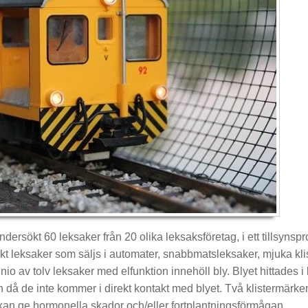
dersökt 60 leksaker från 20 olika leksaksföretag, i ett tillsyns
sökt leksaker som säljs i automater, snabbmatsleksaker, mjuka kl
t nio av tolv leksaker med elfunktion innehöll bly. Blyet hittades
barn då de inte kommer i direkt kontakt med blyet. Två klistermär
an ge hormonella skador och/eller fortplantningsförmågan.