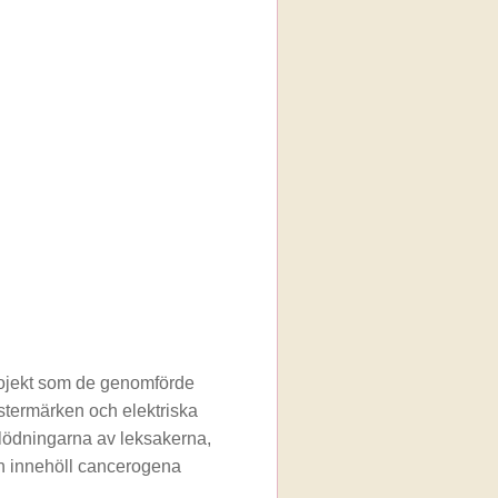
projekt som de genomförde
istermärken och elektriska
 i lödningarna av leksakerna,
ken innehöll cancerogena