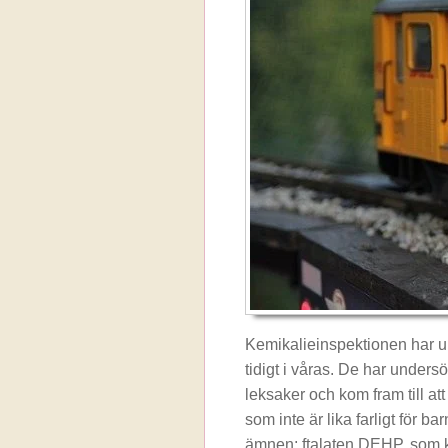
Kemikalieinspektionen har un
tidigt i våras. De har under
leksaker och kom fram till at
som inte är lika farligt för 
ämnen; ftalaten DEHP, som k