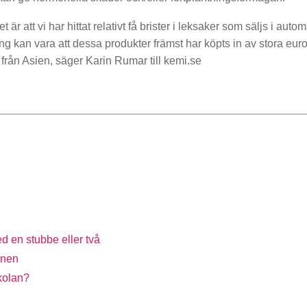
tet är att vi har hittat relativt få brister i leksaker som säljs i aut
g kan vara att dessa produkter främst har köpts in av stora euro
e från Asien, säger Karin Rumar till kemi.se
d en stubbe eller två
rnen
skolan?