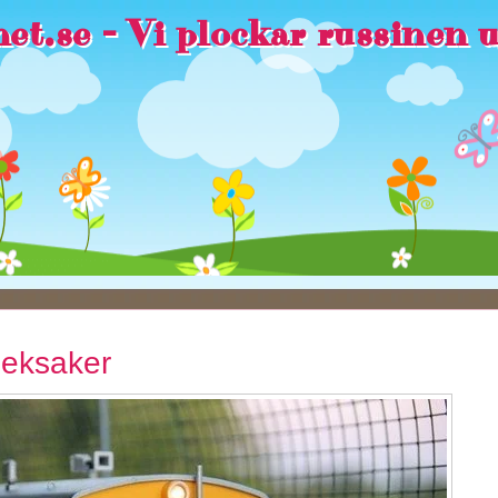
et.se - Vi plockar russinen 
leksaker