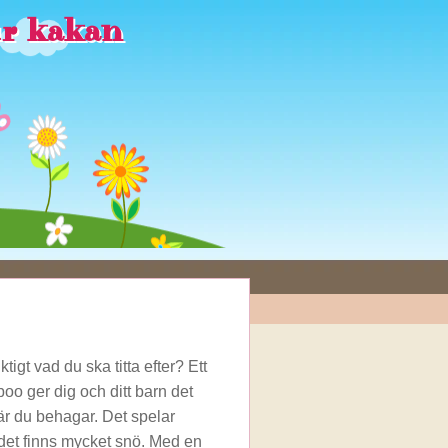
ur kakan
igt vad du ska titta efter? Ett
o ger dig och ditt barn det
är du behagar. Det spelar
 det finns mycket snö. Med en