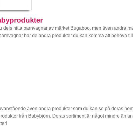
abyprodukter
 dels hitta barnvagnar av märket Bugaboo, men även andra märk
rnvagnar har de andra produkter du kan komma att behöva till d
 ovanstående även andra produkter som du kan se på deras hem
h produkter från Babybjörn. Deras sortiment är något mindre än 
ter!