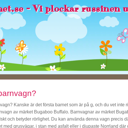
et.se - Vi plockar russinen 
 barnvagn?
vagn? Kanske är det första barnet som är på g, och du vet inte rikt
barnvagn av märket Bugaboo Buffalo. Barnvagnar av märket Bugabo
dskt och betyder rörlighet. Du kan använda denna vagn precis d
t med grusvägar, i stan med asfalt eller i djupaste Norrland där