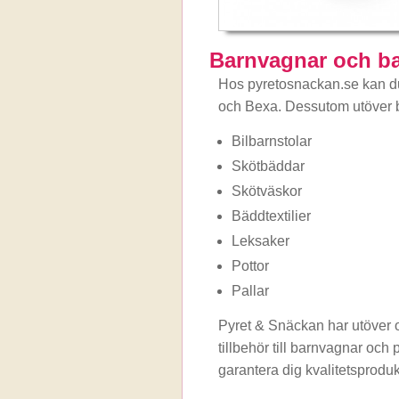
Barnvagnar och b
Hos pyretosnackan.se kan du
och Bexa. Dessutom utöver ba
Bilbarnstolar
Skötbäddar
Skötväskor
Bäddtextilier
Leksaker
Pottor
Pallar
Pyret & Snäckan har utöver
tillbehör till barnvagnar oc
garantera dig kvalitetsproduk