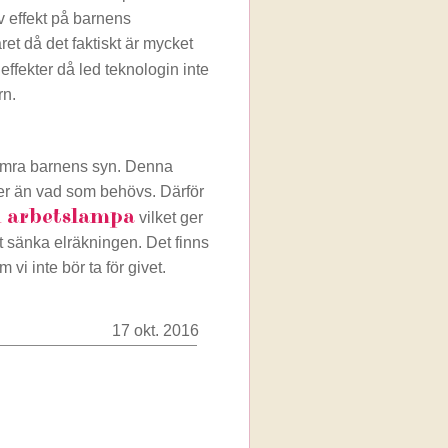
iv effekt på barnens
et då det faktiskt är mycket
 effekter då led teknologin inte
rn.
rsämra barnens syn. Denna
mer än vad som behövs. Därför
d arbetslampa
vilket ger
 att sänka elräkningen. Det finns
i inte bör ta för givet.
17 okt. 2016