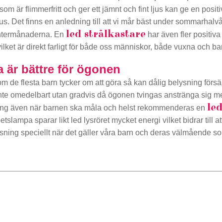
e som är flimmerfritt och ger ett jämnt och fint ljus kan ge en posit
 Det finns en anledning till att vi mår bäst under sommarhalvår
led strålkastare
intermånaderna. En
har även fler positiva
vilket är direkt farligt för både oss människor, både vuxna och ba
 är bättre för ögonen
om de flesta barn tycker om att göra så kan dålig belysning fö
 inte omedelbart utan gradvis då ögonen tvingas anstränga sig 
le
sning även när barnen ska måla och helst rekommenderas en
rbetslampa sparar likt led lysröret mycket energi vilket bidrar till
ing speciellt när det gäller våra barn och deras välmående som v