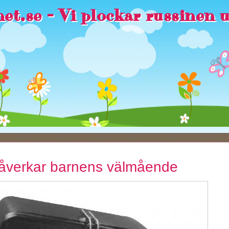
et.se - Vi plockar russinen 
påverkar barnens välmående