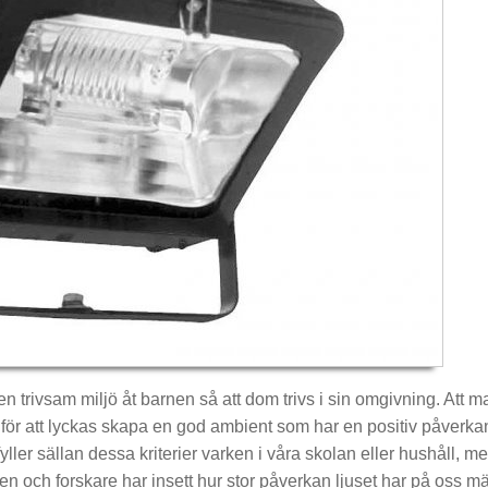
 en trivsam miljö åt barnen så att dom trivs i sin omgivning. Att 
g för att lyckas skapa en god ambient som har en positiv påverk
ler sällan dessa kriterier varken i våra skolan eller hushåll, me
en och forskare har insett hur stor påverkan ljuset har på oss m