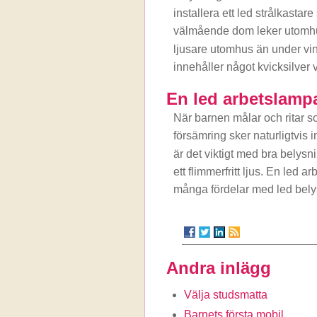
installera ett led strålkastar
välmående dom leker utomhus.
ljusare utomhus än under v
innehåller något kvicksilver 
En led arbetslampa
När barnen målar och ritar s
försämring sker naturligtvis
är det viktigt med bra bely
ett flimmerfritt ljus. En led a
många fördelar med led belysn
Andra inlägg
Välja studsmatta
Barnets första mobil