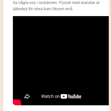
ha några ess i rockärmen. Pyssel med toarullar är
jätteskoj för stora barn liksom små.